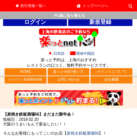
割引情報一覧へ
トップページへ
PC版に切り替える
ログイン
新規登録
日本語
簡体中国語
楽っと予約は、上海のおすすめ
レストランの口コミ、無料予約サービス
です。
HOME
楽っとnetの使い方
ポイントについて
お問い合わせ
会社概要
レストラン新規開拓情報
【炭焼き鉄板酒場66】まだまだ新年会！
投稿日：2019.02.20
大阪のうまいもんで宴会したい！！
そんなお客様にもってこいのお店【
炭焼き鉄板酒場66
】！