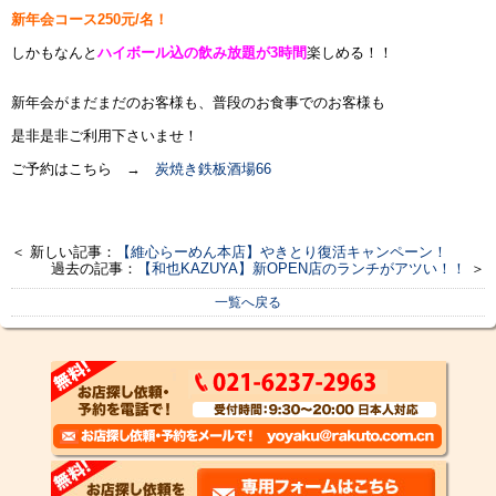
新年会コース250元/名！
しかもなんと
ハイボール込の飲み放題が3時間
楽しめる！！
新年会がまだまだのお客様も、普段のお食事でのお客様も
是非是非ご利用下さいませ！
ご予約はこちら →
炭焼き鉄板酒場66
＜ 新しい記事：
【維心らーめん本店】やきとり復活キャンペーン！
過去の記事：
【和也KAZUYA】新OPEN店のランチがアツい！！
＞
一覧へ戻る