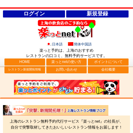
ログイン
新規登録
日本語
簡体中国語
楽っと予約は、上海のおすすめ
レストランの口コミ、無料予約サービス
です。
HOME
楽っとnetの使い方
ポイントについて
お問い合わせ
会社概要
レストラン新規開拓情報
社長ブログ「突撃、新規開拓隊！」上海レストラン情報
上海のレストラン無料予約代行サービス『楽っとnet』の社長が、
自分で突撃取材してきたおいしいレストラン情報をお届します！