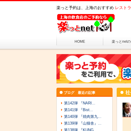
楽っと予約は、上海のおすすめ
レストラ
HOME
楽っとnet
社
ブログ 最近の記事
第142弾 『NARI...
第141弾 『Bist...
第140弾 『焼肉第九...
第139弾 『山猫舎』...
第138弾 『KUNG...