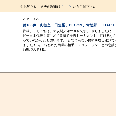
※お知らせ 過去の記事は
こちら
からご覧下さい
2019.10.22
第106弾 肉割烹 田無羅、BLOOM、常陸野・HITACH..
皆様、こんにちは。新規開拓隊の今宮です。 やりましたね、
ビー日本代表！ 誰もが4連勝で決勝トーナメントに行けるな
っていなかったと思います。 とてつもない快挙を成し遂げて
ました！ 先日行われた因縁の相手、スコットランドとの息詰
熱戦での勝利に...