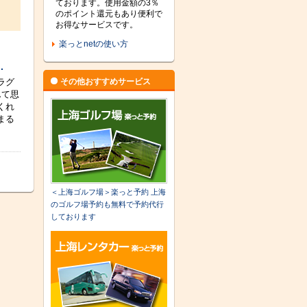
ております。使用金額の3％
のポイント還元もあり便利で
お得なサービスです。
楽っとnetの使い方
.
ラグ
その他おすすめサービス
んて思
くれ
まる
＜上海ゴルフ場＞楽っと予約 上海
のゴルフ場予約も無料で予約代行
しております