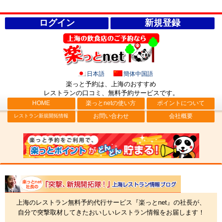
ログイン
新規登録
日本語
簡体中国語
楽っと予約は、上海のおすすめ
レストランの口コミ、無料予約サービス
です。
HOME
楽っとnetの使い方
ポイントについて
お問い合わせ
会社概要
レストラン新規開拓情報
社長ブログ「突撃、新規開拓隊！」上海レストラン情報
上海のレストラン無料予約代行サービス『楽っとnet』の社長が、
自分で突撃取材してきたおいしいレストラン情報をお届します！