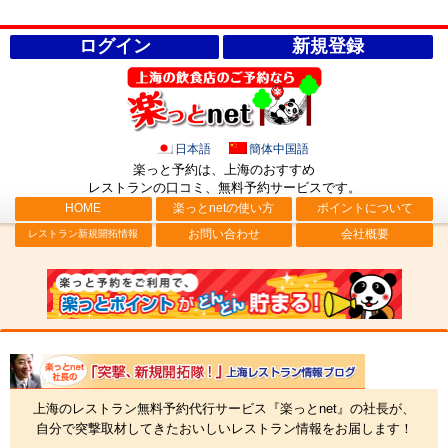
ログイン
新規登録
日本語
簡体中国語
楽っと予約は、上海のおすすめ
レストランの口コミ、無料予約サービス
です。
HOME
楽っとnetの使い方
ポイントについて
お問い合わせ
会社概要
レストラン新規開拓情報
社長ブログ「突撃、新規開拓隊！」上海レストラン情報
上海のレストラン無料予約代行サービス『楽っとnet』の社長が、
自分で突撃取材してきたおいしいレストラン情報をお届します！