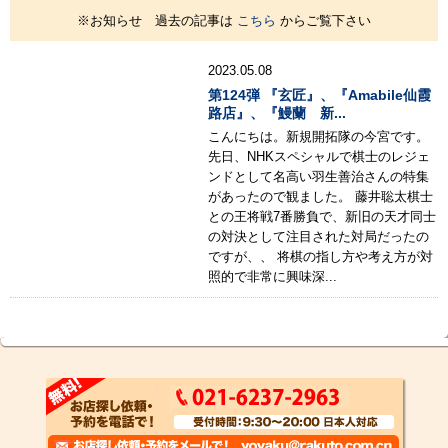
※お知らせ 過去の記事は
こちら
からご覧下さい
2023.05.08
第124弾 『玄匠』、『Amabile仙霞
路店』、『鰻蘭 新...
こんにちは。新規開拓隊の今宮です。
先日、NHKスペシャルで棋士のレジェ
ンドとして名高い羽生善治さんの特集
があったので観ました。 藤井聡太棋士
との王将戦7番勝負で、新旧の天才同士
の対決として注目された対局だったの
ですが、、 将棋の指し方や考え方が対
照的で非常に興味深...