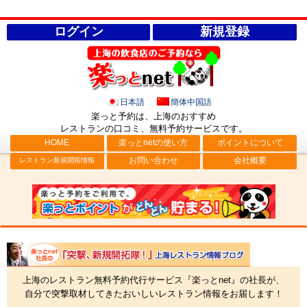
ログイン
新規登録
日本語
簡体中国語
楽っと予約は、上海のおすすめ
レストランの口コミ、無料予約サービス
です。
HOME
楽っとnetの使い方
ポイントについて
お問い合わせ
会社概要
レストラン新規開拓情報
社長ブログ「突撃、新規開拓隊！」上海レストラン情報
上海のレストラン無料予約代行サービス『楽っとnet』の社長が、
自分で突撃取材してきたおいしいレストラン情報をお届します！