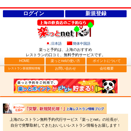
ログイン
新規登録
日本語
簡体中国語
楽っと予約は、上海のおすすめ
レストランの口コミ、無料予約サービス
です。
HOME
楽っとnetの使い方
ポイントについて
お問い合わせ
会社概要
レストラン新規開拓情報
社長ブログ「突撃、新規開拓隊！」上海レストラン情報
上海のレストラン無料予約代行サービス『楽っとnet』の社長が、
自分で突撃取材してきたおいしいレストラン情報をお届します！