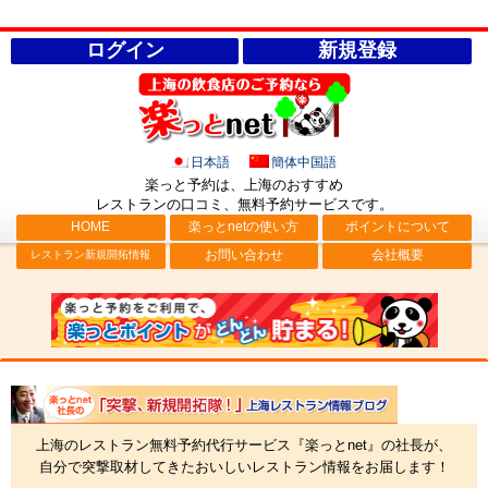
ログイン
新規登録
日本語
簡体中国語
楽っと予約は、上海のおすすめ
レストランの口コミ、無料予約サービス
です。
HOME
楽っとnetの使い方
ポイントについて
お問い合わせ
会社概要
レストラン新規開拓情報
社長ブログ「突撃、新規開拓隊！」上海レストラン情報
上海のレストラン無料予約代行サービス『楽っとnet』の社長が、
自分で突撃取材してきたおいしいレストラン情報をお届します！