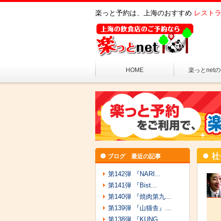
楽っと予約は、上海のおすすめ
レストラ
HOME
楽っとnet
社
ブログ 最近の記事
第142弾 『NARI...
第141弾 『Bist...
第140弾 『焼肉第九...
第139弾 『山猫舎』...
第138弾 『KUNG...