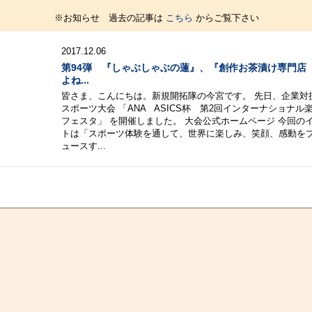
※お知らせ 過去の記事は
こちら
からご覧下さい
2017.12.06
第94弾 『しゃぶしゃぶの蓮』、『創作お茶漬け専門店
よね...
皆さま、こんにちは。新規開拓隊の今宮です。 先日、企業対
スポーツ大会 「ANA ASICS杯 第2回インターナショナル楽
フェスタ」 を開催しました。 大会公式ホームページ 今回の
トは「スポーツ体験を通して、世界に楽しみ、笑顔、感動を
ュースす...