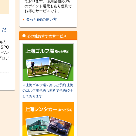
ております。使用金額の3％
のポイント還元もあり便利で
お得なサービスです。
楽っとnetの使い方
 だ
その他おすすめサービス
抗の
SPO
イベン
プロデ
＜上海ゴルフ場＞楽っと予約 上海
のゴルフ場予約も無料で予約代行
しております