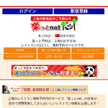
ログイン
新規登録
日本語
簡体中国語
楽っと予約は、上海のおすすめ
レストランの口コミ、無料予約サービス
です。
HOME
楽っとnetの使い方
ポイントについて
お問い合わせ
会社概要
レストラン新規開拓情報
社長ブログ「突撃、新規開拓隊！」上海レストラン情報
上海のレストラン無料予約代行サービス『楽っとnet』の社長が、
自分で突撃取材してきたおいしいレストラン情報をお届します！