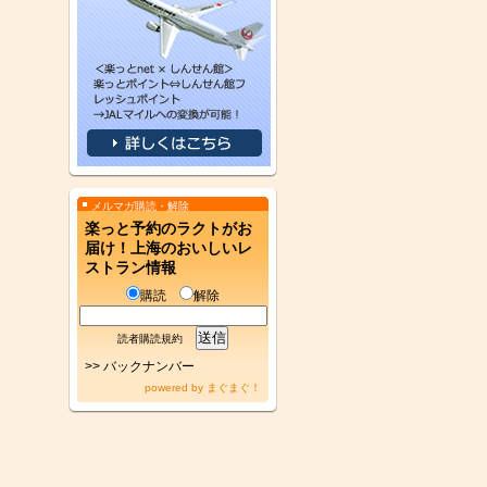
メルマガ購読・解除
楽っと予約のラクトがお
届け！上海のおいしいレ
ストラン情報
購読
解除
読者購読規約
>>
バックナンバー
powered by
まぐまぐ！