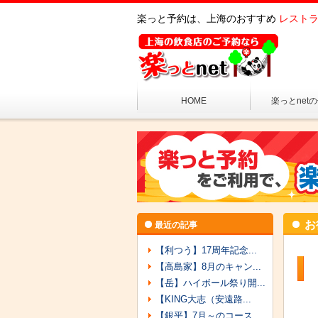
楽っと予約は、上海のおすすめ
レストラ
HOME
楽っとnet
お
最近の記事
【利つう】17周年記念...
【高島家】8月のキャン...
【岳】ハイボール祭り開...
【KING大志（安遠路...
【銀平】7月～のコース...