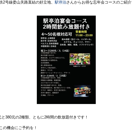
鉄2号線娄山关路直結の好立地、
駅停泊
さんからお得な忘年会コースのご紹介
0元と380元の2種類、ともに2時間の飲放題付きです！
この機会にご予約を！