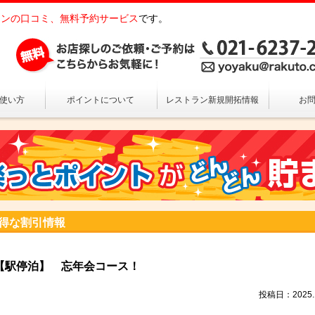
ンの口コミ、無料予約サービス
です。
の使い方
ポイントについて
レストラン新規開拓情報
お
得な割引情報
【駅停泊】 忘年会コース！
投稿日：2025.1