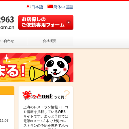
日本語
簡体中国語
問い合わせ
会社概要
上海のレストラン情報・口コ
ミ情報を掲載しているWEB
サイトです。楽っと予約では
1.07
電話orメール1本で上海のレ
ストランの予約を無料で承っ