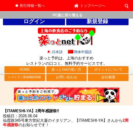
割引情報一覧へ
トップページへ
PC版に切り替える
ログイン
新規登録
日本語
簡体中国語
楽っと予約は、上海のおすすめ
レストランの口コミ、無料予約サービス
です。
HOME
楽っとnetの使い方
ポイントについて
お問い合わせ
会社概要
レストラン新規開拓情報
【ITAMESHI-YA】2周年感謝祭!!
投稿日：2026.06.04
仙霞路345号東方世紀大厦のイタリアン、【ITAMESHI-YA】さんから
2周
年感謝祭
のお知らせです！