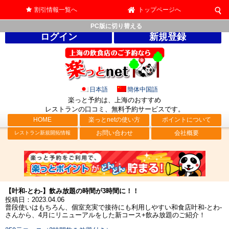
割引情報一覧へ
トップページへ
PC版に切り替える
ログイン
新規登録
日本語
簡体中国語
楽っと予約は、上海のおすすめ
レストランの口コミ、無料予約サービス
です。
HOME
楽っとnetの使い方
ポイントについて
お問い合わせ
会社概要
レストラン新規開拓情報
【叶和-とわ-】飲み放題の時間が3時間に！！
投稿日：2023.04.06
普段使いはもちろん、個室充実で接待にも利用しやすい和食店叶和-とわ-
さんから、4月にリニューアルをした新コース+飲み放題のご紹介！