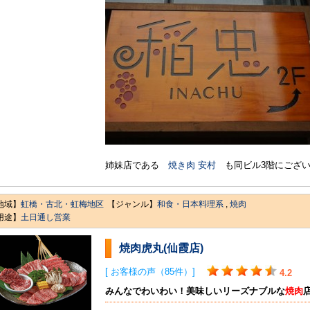
姉妹店である
焼き肉 安村
も同ビル3階にござい
地域】
虹橋・古北・虹梅地区
【ジャンル】
和食・日本料理系
,
焼肉
用途】
土日通し営業
焼肉虎丸(仙霞店)
[ お客様の声（85件）]
4.2
みんなでわいわい！美味しいリーズナブルな
焼肉