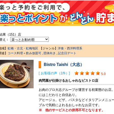
結果（151）店
替え：
地域】
虹橋・古北・虹梅地区
【ジャンル】
洋食・西洋料理系
用途】
コース料理＋飲み放題可
,
団体向き
,
記念日デート
Bistro Taishi（大志）
[ お客様の声（1件）]
5.0
肉問屋が仕掛けるおしゃれなビストロ店
お肉のプロ大志グループが運営する初業態のお店
にはこだわりと自信あり。
アヒージョ、ピザ、パスタなどイタリアンメニュ
ブルで気軽によれるおしゃれなお店です。
※ 他のサービスとの併用不可となります。