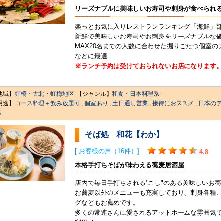
リーズナブルに美味しいお寿司や刺身が食べられ
楽っとお気に入りレストランランキング「海鮮」部
新鮮で美味しいお寿司やお刺身をリーズナブルな
MAX20名までの人数に合わせた掘りごたつ個室
などに最適！
※ランチ予約は受けておられないお店になります
地域】
虹橋・古北・虹梅地区
【ジャンル】
和食・日本料理系
用途】
コース料理＋飲み放題可
,
個室あり
,
土日通し営業
,
接待におススメ
,
日本の
り
そば処 和花【わか】
[ お客様の声（16件）]
4.8
本格手打ちそばが味わえる蕎麦居酒屋
店内で毎日手打ちされる"こし"のある美味しいお
お蕎麦以外のメニューも充実しており、刺身各種
グなどもお薦めです。
多くの常連さんに愛されるアットホームな雰囲気