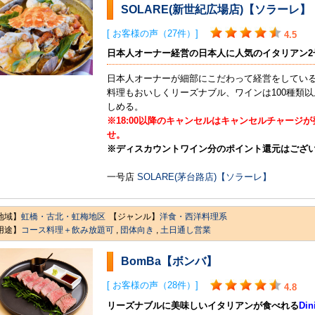
SOLARE(新世紀広場店)【ソラーレ】
[ お客様の声（27件）]
4.5
日本人オーナー経営の日本人に人気のイタリアン2
日本人オーナーが細部にこだわって経営をしてい
料理もおいしくリーズナブル、ワインは100種類以
しめる。
※18:00以降のキャンセルはキャンセルチャージ
せ。
※ディスカウントワイン分のポイント還元はござ
一号店
SOLARE(茅台路店)【ソラーレ】
地域】
虹橋・古北・虹梅地区
【ジャンル】
洋食・西洋料理系
用途】
コース料理＋飲み放題可
,
団体向き
,
土日通し営業
BomBa【ボンバ】
[ お客様の声（28件）]
4.8
リーズナブルに美味しいイタリアンが食べれる
Din