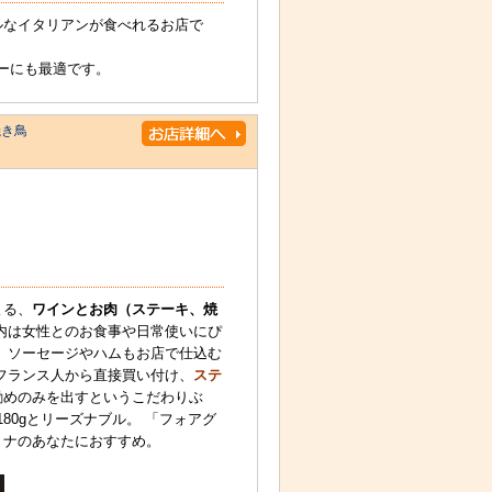
ルなイタリアンが食べれるお店で
ィーにも最適です。
焼き鳥
よる、
ワインとお肉（ステーキ、焼
内は女性とのお食事や日常使いにぴ
、ソーセージやハムもお店で仕込む
フランス人から直接買い付け、
ステ
勧めのみを出すというこだわりぶ
180gとリーズナブル。 「フォアグ
トナのあなたにおすすめ。