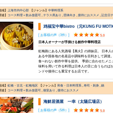
地域】
上海市内中心部
【ジャンル】
中華料理系
用途】
コース料理＋飲み放題可
,
テラス席あり
,
団体向き
,
接待におススメ
,
記念日
鸡福宝中華bistro（元KUNG FU MOT
[ お客様の声（3件）]
5.0
日本人オーナーが手掛ける創作中華料理店
虹梅路にある人気酒場【萬火】の姉妹店。 日本人
ある中国各地の名産品や調味料を目利きして調達。
食べれない創作中華を提供。 季節に合わせたメニ
味料を用いて作る料理は日本人の舌に合うものばか
ンドや接待にも重宝するお店です。
地域】
虹橋・古北・虹梅地区
【ジャンル】
和食・日本料理系
,
寿司・刺身
,
鍋
用途】
コース料理＋飲み放題可
,
個室あり
,
接待におススメ
海鮮居酒屋 一幸（太陽広場店）
[ お客様の声（5件）]
5.0