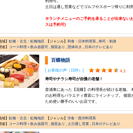
利用可。
土日は通し営業などでゴルフやスポーツ帰りに利
※ランチメニューのご予約を承ることが出来ないお
スは予約可)
地域】
虹橋・古北・虹梅地区
【ジャンル】
和食・日本料理系
,
寿司・刺身
用途】
コース料理＋飲み放題可
,
個室あり
,
団体向き
,
日本のテレビあり
百蝶物語
[ お客様の声（15件）]
4.3
寿司やチラシ寿司が自慢の老舗！
昔浦東にあった【花蝶】の料理長が続ける老舗。 
のお料理もバラエティ豊富にラインナップ。 個室
ため使い勝手のいいお店です。
地域】
虹橋・古北・虹梅地区
【ジャンル】
洋食・西洋料理系
用途】
コース料理＋飲み放題可
,
個室あり
,
土日通し営業
,
日本のテレビあり