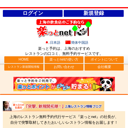
ログイン
新規登録
日本語
簡体中国語
楽っと予約は、上海のおすすめ
レストランの口コミ、無料予約サービス
です。
HOME
楽っとnetの使い方
ポイントについて
お問い合わせ
会社概要
レストラン新規開拓情報
社長ブログ「突撃、新規開拓隊！」上海レストラン情報
上海のレストラン無料予約代行サービス『楽っとnet』の社長が、
自分で突撃取材してきたおいしいレストラン情報をお届します！