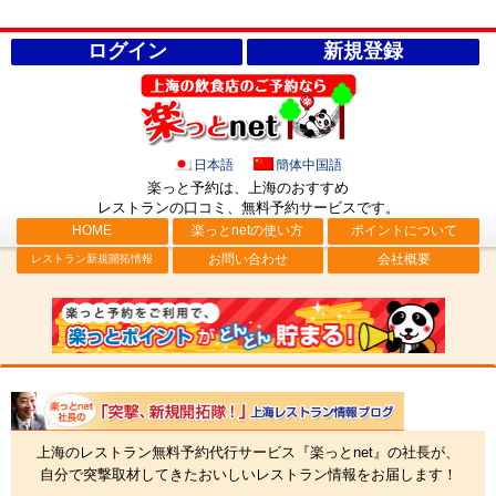
ログイン
新規登録
日本語
簡体中国語
楽っと予約は、上海のおすすめ
レストランの口コミ、無料予約サービス
です。
HOME
楽っとnetの使い方
ポイントについて
お問い合わせ
会社概要
レストラン新規開拓情報
社長ブログ「突撃、新規開拓隊！」上海レストラン情報
上海のレストラン無料予約代行サービス『楽っとnet』の社長が、
自分で突撃取材してきたおいしいレストラン情報をお届します！