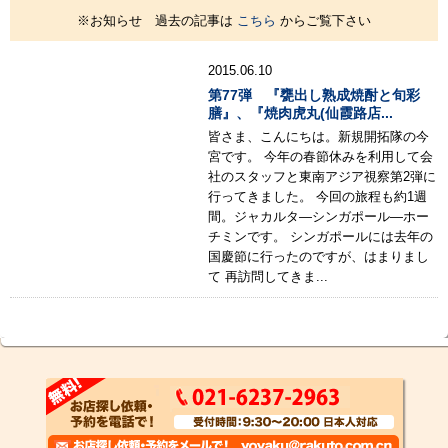
※お知らせ 過去の記事は
こちら
からご覧下さい
2015.06.10
第77弾 『甕出し熟成焼酎と旬彩
膳』、『焼肉虎丸(仙霞路店...
皆さま、こんにちは。新規開拓隊の今
宮です。 今年の春節休みを利用して会
社のスタッフと東南アジア視察第2弾に
行ってきました。 今回の旅程も約1週
間。ジャカルタ―シンガポール―ホー
チミンです。 シンガポールには去年の
国慶節に行ったのですが、はまりまし
て 再訪問してきま...