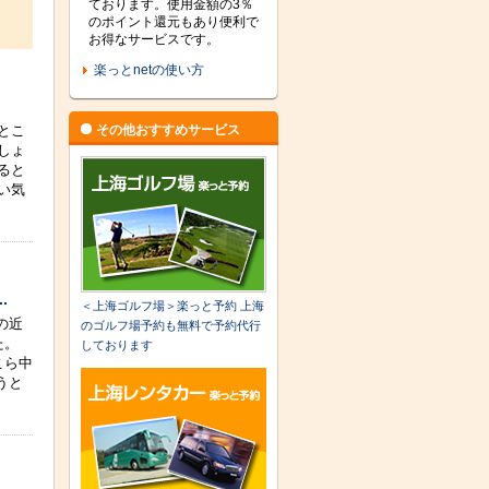
ております。使用金額の3％
のポイント還元もあり便利で
お得なサービスです。
楽っとnetの使い方
とこ
その他おすすめサービス
しょ
ると
い気
.
＜上海ゴルフ場＞楽っと予約 上海
の近
のゴルフ場予約も無料で予約代行
た。
しております
こら中
うと