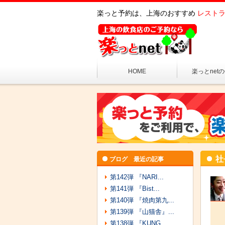
楽っと予約は、上海のおすすめ
レストラ
HOME
楽っとnet
社
ブログ 最近の記事
第142弾 『NARI...
第141弾 『Bist...
第140弾 『焼肉第九...
第139弾 『山猫舎』...
第138弾 『KUNG...