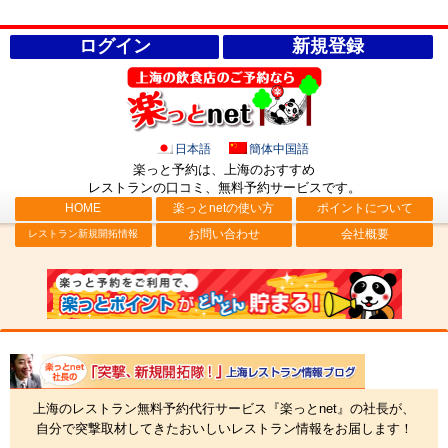
ログイン
新規登録
日本語
簡体中国語
楽っと予約は、上海のおすすめ
レストランの口コミ、無料予約サービス
です。
HOME
楽っとnetの使い方
ポイントについて
お問い合わせ
会社概要
レストラン新規開拓情報
社長ブログ「突撃、新規開拓隊！」上海レストラン情報
上海のレストラン無料予約代行サービス『楽っとnet』の社長が、
自分で突撃取材してきたおいしいレストラン情報をお届します！