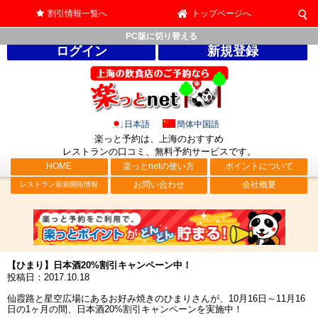
割引情報一覧へ
トップページへ
PC版に切り替える
ログイン
新規登録
日本語
簡体中国語
楽っと予約は、上海のおすすめ
レストランの口コミ、無料予約サービス
です。
HOME
楽っとnetの使い方
ポイントについて
お問い合わせ
会社概要
レストラン新規開拓情報
【ひまり】日本酒20%割引キャンペーン中！
投稿日：2017.10.18
仙霞路と星空広場にあるお好み焼きのひまりさんが、10月16日～11月16
日の1ヶ月の間、日本酒20%割引キャンペーンを実施中！